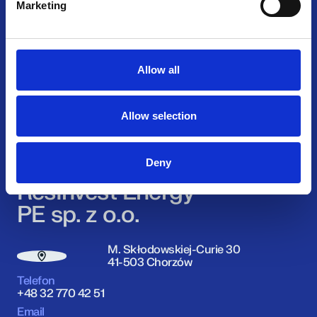
Marketing
Allow all
Allow selection
Deny
ResInvest Energy
PE sp. z o.o.
M. Skłodowskiej-Curie 30
41-503 Chorzów
Telefon
+48 32 770 42 51
Email