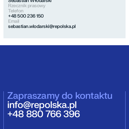
Sebastian Włodarski
Rzecznik prasowy
Telefon
+48 500 236 150
Email
sebastian.wlodarski@repolska.pl
Zapraszamy do kontaktu
info@repolska.pl
+48 880 766 396