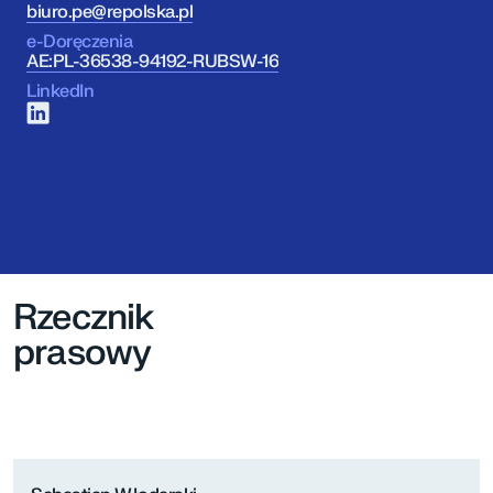
biuro.pe@repolska.pl
e-Doręczenia
AE:PL-36538-94192-RUBSW-16
LinkedIn
Rzecznik
prasowy