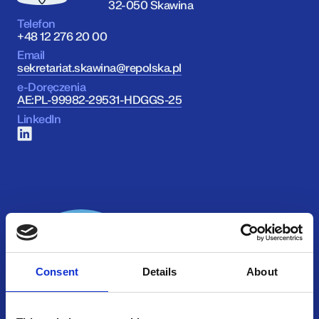
32-050 Skawina
Telefon
+48 12 276 20 00
Email
sekretariat.skawina@repolska.pl
e-Doręczenia
AE:PL-99982-29531-HDGGS-25
LinkedIn
Consent
Details
About