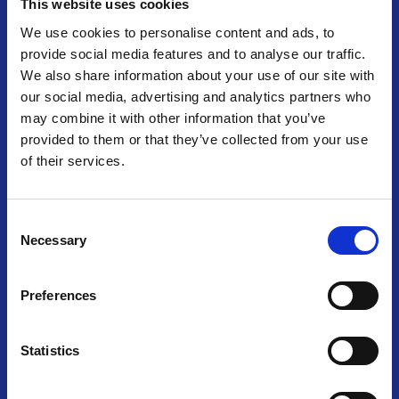
This website uses cookies
We use cookies to personalise content and ads, to
provide social media features and to analyse our traffic.
ResInvest Energy
We also share information about your use of our site with
our social media, advertising and analytics partners who
Chorzów S.A.
may combine it with other information that you’ve
provided to them or that they’ve collected from your use
M. Skłodowskiej-Curie 30
of their services.
41-503 Chorzów
Telefon
+48 32 771 40 01
Consent
Email
Necessary
Selection
sekretariat.chorzow@repolska.pl
e-Doręczenia
AE:PL-43509-55855-VCFTV-34
Preferences
LinkedIn
Statistics